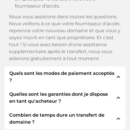
fournisseur d'accès.
Nous vous assistons dans toutes les questions.
Nous veillons à ce que votre fournisseur d'accès
reprenne votre nouveau domaine et que vous y
soyez inscrit en tant que propriétaire. Et c'est
tout ! Si vous avez besoin d'une assistance
supplémentaire après le transfert, nous vous
aiderons gratuitement à tout moment.
Quels sont les modes de paiement acceptés
expand_less
?
Quelles sont les garanties dont je dispose
Nous utilisons SEPA comme paiement anticipé
expand_less
en tant qu'acheteur ?
et utilisons STRIPE comme prestataire de
services de paiement pour les modes de
Combien de temps dure un transfert de
paiement disponibles tels que : Cartes de crédit,
En tant qu'acheteur, nous vous garantissons
expand_less
domaine ?
PayPal, Klarna, ApplePay, GooglePay, Alipay ou
toujours les sécurités suivantes. Nous nous en
fournisseurs locaux.
portons garants avec notre nomn: